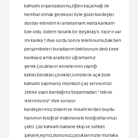
kahvaltı organizasyonu,öğlen kaçamağı ile
hemhal olmak gerekiyor.Öyle güzel kardeşler
dostlar edindim ki anlatamam.Hatta kankam
bile oldu. Didem fanatik bir Beşiktaş’lı. Face’n var
mı kanka ? diye sordu.Sonra telefonumu,bak ben
perşembeleri buradayım bekliyorum dedi.Eeee
kankayız artık arada bir uğramamız
gerek.Çocukların annelerinin yaptığı
kekler,börekler,çörekler,simitlerle açık büfe
kahvaltı yapmanız mümkün.Çay servisimizi
Zekiye yaptı.Bardağınız boşalmadan “ tekrar
istermisiniz” diye soruyor
kardeşlerimiz.Didem’se misafirlerden Duydu
hanımın fotoğraf makinesiyle fotoğraflarımızı
çekti. Çay kahvaltı bahane ekip ve sohbet
şahane,eşiniz,dostunuz,çocuklarınızla mutlaka