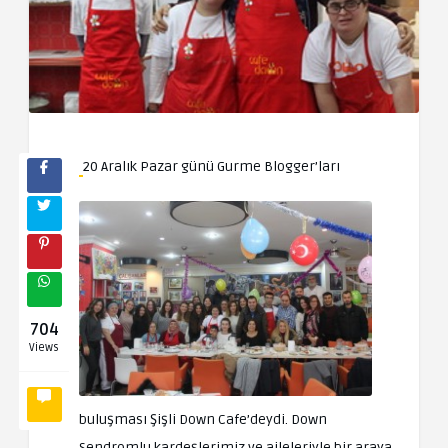
20 Aralık Pazar günü Gurme Blogger’ları
704
Views
buluşması Şişli Down Cafe’deydi. Down
Sendromlu kardeşlerimiz ve aileleriyle bir araya