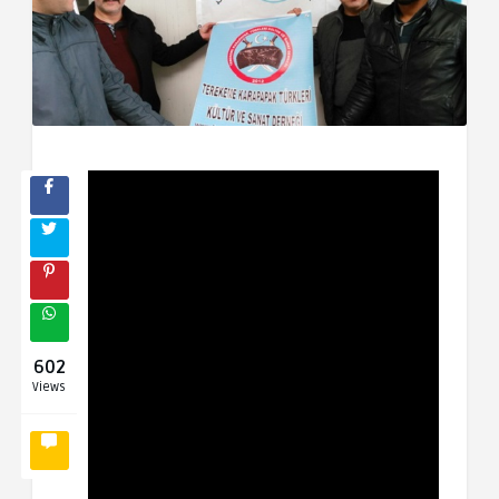
602
Views