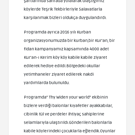
şartlarında sahrada yolalarak ulaştığımız
köylerde Teşrik Tekbirleriyle Salavatlarla
karşılanmak bizleri oldukça duygulandırdı.
Programda ayrıca 2016 yılı Kurban
organizasyonumuzda bir kurban,bir Kur’an, bir
fidan kampanyamız kapsamında 4000 adet
Kur’an-ı Kerim köy köy kabile kabile ziyaret
edilerek hediye edildi.Bölgedeki okullar
yetimhaneler ziyaret edilerek nakdi
yardımlarda bulunuldu.
Programda” Thy Widen your world” ekibinin
bizlere verdiği balonlar kıyafetler ayakkabılar,
cibinlik tül ve perdeler ihtiyaç sahiplerine
selamlarıyla ulaştırıldı.Gönderilen balonlarla
kabile köylerindeki çocuklarla eğlendik.Oyunlar