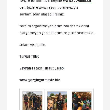
İsviçre Tut Elimi Derneğine
www.tut-elimi.ch
den, bizlere www.gezgingurmeyiz.biz
sayfamızdan ulaşabilirsiniz.
Yardım organizasyonlarımızda desteklerini
esirgemeyen gönüllülerimize şükranlarımızla…
Selam ve dua ile.
Turgut TUNÇ
Seyyah-ı Fakir Turgut Çelebi
www.gezgingurmeyiz.biz