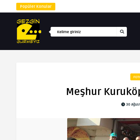
Popüler Konular
FOT
Meşhur Kuruköp
30 Ağus