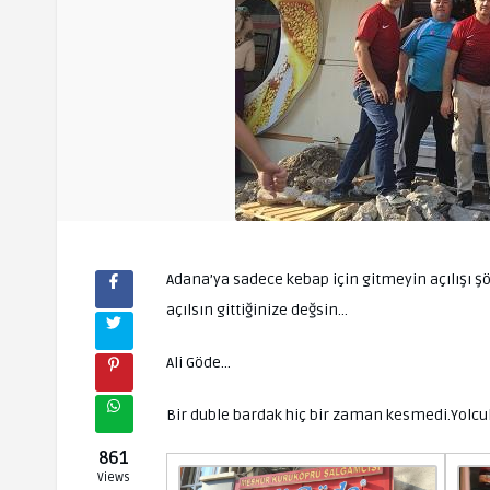
Adana’ya sadece kebap için gitmeyin açılışı şöy
açılsın gittiğinize değsin…
Ali Göde…
Bir duble bardak hiç bir zaman kesmedi.Yolcul
861
Views