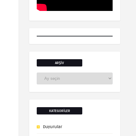
ARŞIV
Arşiv
KATEGORILER
Duyurular