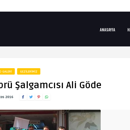
ANASAYFA
H
O GALERI
GEZILERIMIZ
rü Şalgamcısı Ali Göde
tos 2016