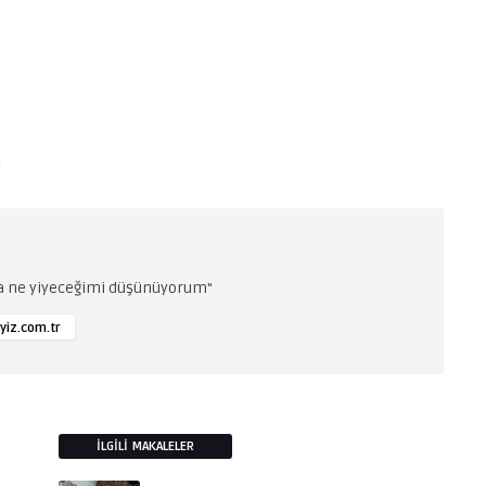
da ne yiyeceğimi düşünüyorum"
yiz.com.tr
İLGILI MAKALELER