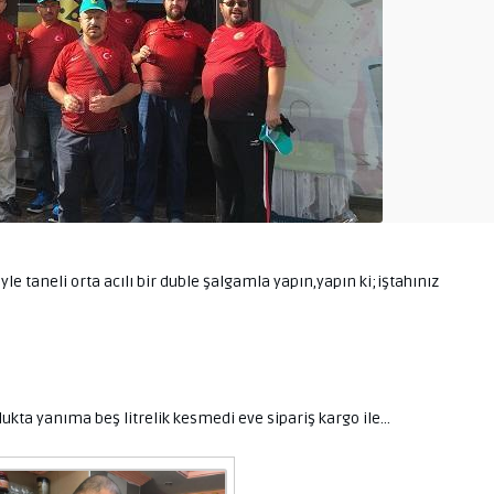
le taneli orta acılı bir duble şalgamla yapın,yapın ki;iştahınız
ukta yanıma beş litrelik kesmedi eve sipariş kargo ile…