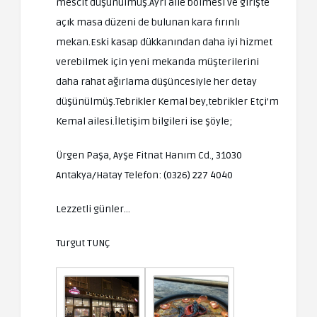
mescit düşünülmüş.Ayrı aile bölmesi ve girişte
açık masa düzeni de bulunan kara fırınlı
mekan.Eski kasap dükkanından daha iyi hizmet
verebilmek için yeni mekanda müşterilerini
daha rahat ağırlama düşüncesiyle her detay
düşünülmüş.Tebrikler Kemal bey,tebrikler Etçi’m
Kemal ailesi.İletişim bilgileri ise şöyle;
Ürgen Paşa, Ayşe Fitnat Hanım Cd., 31030
Antakya/Hatay Telefon: (0326) 227 4040
Lezzetli günler…
Turgut TUNÇ