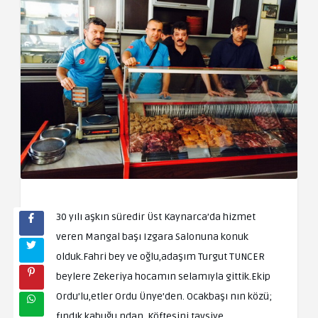
30 yılı aşkın süredir Üst Kaynarca’da hizmet
veren Mangal başı Izgara Salonuna konuk
olduk.Fahri bey ve oğlu,adaşım Turgut TUNCER
beylere Zekeriya hocamın selamıyla gittik.Ekip
Ordu’lu,etler Ordu Ünye’den. Ocakbaşı nın közü;
fındık kabuğu ndan. Köftesini tavsiye