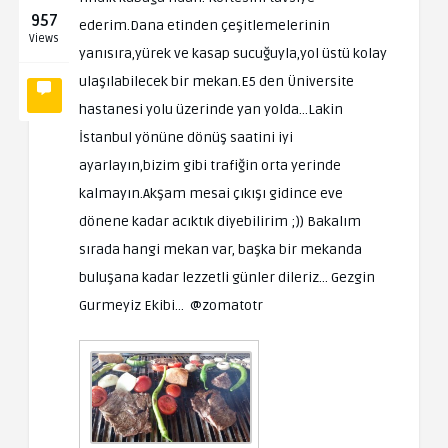
957
ederim.Dana etinden çeşitlemelerinin
Views
yanısıra,yürek ve kasap sucuğuyla,yol üstü kolay
ulaşılabilecek bir mekan.E5 den Üniversite
hastanesi yolu üzerinde yan yolda…Lakin
İstanbul yönüne dönüş saatini iyi
ayarlayın,bizim gibi trafiğin orta yerinde
kalmayın.Akşam mesai çıkışı gidince eve
dönene kadar acıktık diyebilirim ;)) Bakalım
sırada hangi mekan var, başka bir mekanda
buluşana kadar lezzetli günler dileriz… Gezgin
Gurmeyiz Ekibi… @zomatotr