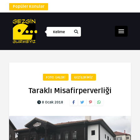
Popüler Konular
FOTO GALERI
GEZILERIMIZ
Taraklı Misafirperverliği
8 Ocak 2018