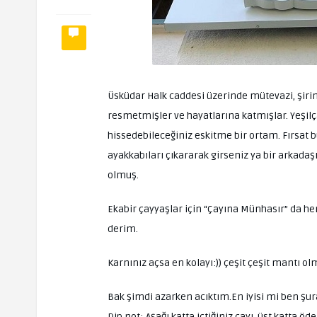
Üsküdar Halk caddesi üzerinde mütevazi, şirin, 
resmetmişler ve hayatlarına katmışlar. Yeşilç
hissedebileceğiniz eskitme bir ortam. Fırsat 
ayakkabıları çıkararak girseniz ya bir arkada
olmuş.
Ekabir çayyaşlar için “Çayına Münhasır” da he
derim.
Karnınız açsa en kolayı:)) çeşit çeşit mantı o
Bak şimdi azarken acıktım.En iyisi mi ben şurac
Dip not; Aşağı katta içtiğiniz çayı, üst katta ö