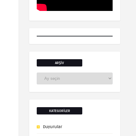
ARŞIV
Arşiv
KATEGORILER
Duyurular