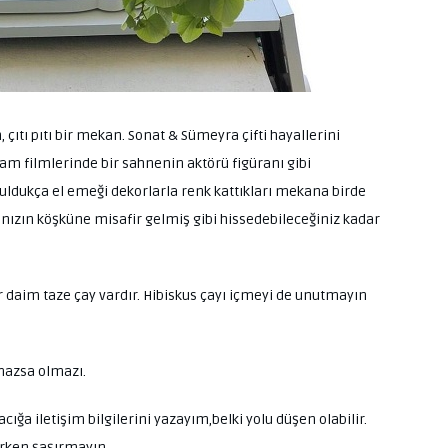
çıtı pıtı bir mekan. Sonat & Sümeyra çifti hayallerini
am filmlerinde bir sahnenin aktörü figüranı gibi
buldukça el emeği dekorlarla renk kattıkları mekana birde
şınızın köşküne misafir gelmiş gibi hissedebileceğiniz kadar
r daim taze çay vardır. Hibiskus çayı içmeyi de unutmayın
lmazsa olmazı.
ığa iletişim bilgilerini yazayım,belki yolu düşen olabilir.
derken şaşırmayın.