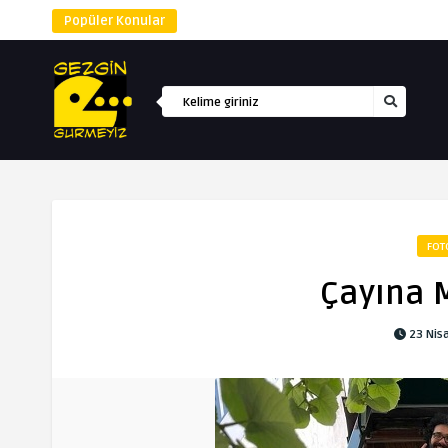
Popüler Konular
FOT
Çayına 
23 Nis