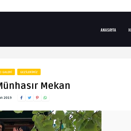
ANASAYFA
H
O GALERI
GEZILERIMIZ
Münhasır Mekan
an 2019