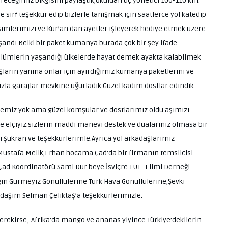
eceğimiz bikgisini paylaştık,okuldan üç yönetici 100-110 km.
de sırf teşekkür edip bizlerle tanışmak için saatlerce yol katedip
simlerimizi ve Kur’an dan ayetler işleyerek hediye etmek üzere
andı.Belki bir paket kumanya burada çok bir şey ifade
ölümlerin yaşandığı ülkelerde hayat demek ayakta kalabilmek
ların yanına onlar için ayırdığımız kumanya paketlerini ve
ızla garajlar mevkine uğurladık.Güzel kadim dostlar edindik…
nemiz yok ama güzel komşular ve dostlarımız oldu aşımızı
e elçiyiz.sizlerin maddi manevi destek ve dualarınız olmasa bir
bi şükran ve teşekkürlerimle.Ayrıca yol arkadaşlarımız
tafa Melik,Erhan hocama.Çad’da bir firmanın temsilcisi
 Çad Koordinatörü Sami Dur beye İsviçre TUT_Elimi Derneği
in Gurmeyiz Gönüllülerine Türk Hava Gönüllülerine,Şevki
adaşım Selman Çeliktaş’a teşekkürlerimizle.
erekirse; Afrika’da mango ve ananas yiyince Türkiye’dekilerin