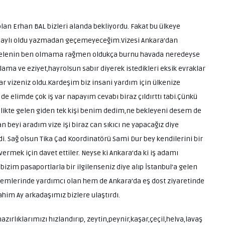
lan Erhan BAL bizleri alanda bekliyordu. Fakat bu ülkeye
 olaylı oldu yazmadan geçemeyeceğim.Vizesi Ankara’dan
tek gelenin ben olmama rağmen oldukça burnu havada neredeyse
ma ve eziyet,hayrolsun sabır diyerek istedikleri eksik evraklar
ıkar vizeniz oldu.Kardeşim biz insani yardım için ülkenize
de elimde çok iş var napayım cevabı biraz çıldırttı tabi.Çünkü
çilikte gelen giden tek kişi benim dedim,ne bekleyeni desem de
 beyi aradım vize işi biraz can sıkıcı ne yapacağız diye
. Sağ olsun Tika Çad Koordinatörü Sami Dur bey kendilerini bir
vermek için davet ettiler. Neyse ki Ankara’da ki iş adamı
izim pasaportlarla bir ilgilenseniz diye alıp İstanbul’a gelen
 işlemlerinde yardımcı olan hem de Ankara’da eş dost ziyaretinde
im Ay arkadaşımız bizlere ulaştırdı.
hazırlıklarımızı hızlandırıp, zeytin,peynir,kaşar,çeçil,helva,lavaş