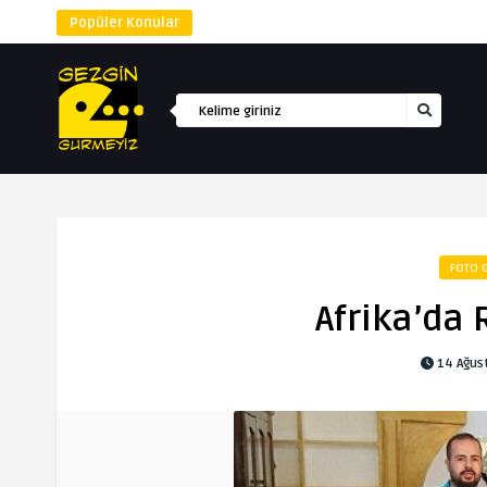
Popüler Konular
FOTO G
Afrika’da
14 Ağus