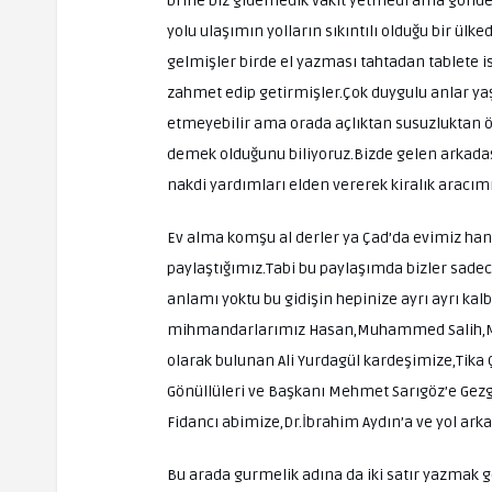
brine biz gidemedik vakit yetmedi ama gönder
yolu ulaşımın yolların sıkıntılı olduğu bir ülke
gelmişler birde el yazması tahtadan tablete i
zahmet edip getirmişler.Çok duygulu anlar yaş
etmeyebilir ama orada açlıktan susuzluktan 
demek olduğunu biliyoruz.Bizde gelen arkadaş
nakdi yardımları elden vererek kiralık aracım
Ev alma komşu al derler ya Çad’da evimiz ha
paylaştığımız.Tabi bu paylaşımda bizler sadec
anlamı yoktu bu gidişin hepinize ayrı ayrı kal
mihmandarlarımız Hasan,Muhammed Salih,Mus
olarak bulunan Ali Yurdagül kardeşimize,Tika
Gönüllüleri ve Başkanı Mehmet Sarıgöz’e Gezg
Fidancı abimize,Dr.İbrahim Aydın’a ve yol ark
Bu arada gurmelik adına da iki satır yazmak g