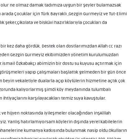
 Ne olur ne olmaz damak tadımıza uygun bir şeyler bulamazsak
arada Çocuklar için Türk Bayraklı ,Gezgin Gurmeyiz ve Tut-Elimi
k şeker,çikolata ve bisküvi hazırlıklarıyla çocukları da
r kez daha gördük. Destek olan dostlarımızdan Allah cc razı
ahseden Gezgin Gurmeyiz ekibimizden yönetim kurulumuzdan
.ismail Özkabakçı abimizin bir dostu su kuyusu açtırmak için
lı görüşmeleri yapıp çalışmaları başlattık gelmeden bir gün önce
 beyin vekaletiyle dualarla açıp köylülerin hizmetine açtık çok
k zorunda kalıyorlarmış şimdi köy meydanında tulumbalı
 ihtiyaçlarını karşılayacakları temiz suya kavuştular.
 ve hijyen noktasında iyileşmeler olacağından inşAlllah
iz. Yanlış hatırlamıyorsam köylerin dışında yerel kabilelerin
timhanelerine kumanya katkısında bulunmak nasip oldu.Okulların