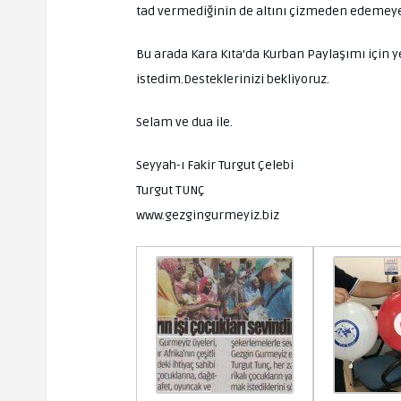
tad vermediğinin de altını çizmeden edemeye
Bu arada Kara Kıta’da Kurban Paylaşımı için 
istedim.Desteklerinizi bekliyoruz.
Selam ve dua ile.
Seyyah-ı Fakir Turgut Çelebi
Turgut TUNÇ
www.gezgingurmeyiz.biz