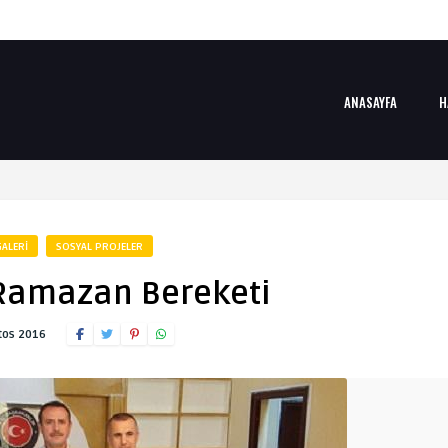
ANASAYFA
H
ALERI
SOSYAL PROJELER
 Ramazan Bereketi
tos 2016