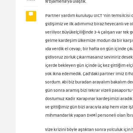
N’Djamena’ya ulaştık.
Partner yardım kuruluşu UICT ‘nin temsilcisi o
gidişimiz ve ilk adımımız biraz heyecanlı ve
veriliyor.Büyükelçiliğinde 3-4 çalışan var 
gelme kardeşim ülkemize modun da bir karşıla
ıda verdik el cevap; bir hafta on gün içinde ç
gidiyoruz zorluk çıkarmasanız seviniriz desek 
içerde bekleyen gün içinde üç kez gittiğim el
yok ikna edemedik. Çad’daki partner imiz Erhan
sordum. Abi biz buradan arayalım bakalım dedi
gün sonra aramış bizi tekrar vizeli pasaportu 
dostumuz Kadir Karapınar kardeşimizi aradık b
ve gittiğimiz gün bizi aracıyla alıp hem vize
mihmandarlık yapan DHMİ personeli olan İbrah
Vize krizini böyle aştıktan sonra yolculuk için 