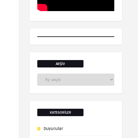
ARŞIV
Arşiv
KATEGORILER
Duyurular