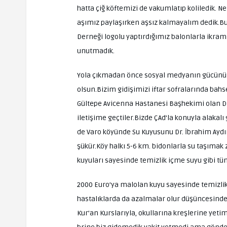
hatta çiğ köftemizi de vakumlatıp koliledik.
aşımız paylaşırken aşsız kalmayalım dedik.Bu 
Derneği logolu yaptırdığımız balonlarla ikramlı
unutmadık.
Yola çıkmadan önce sosyal medyanın gücünü bi
olsun.Bizim gidişimizi iftar sofralarında b
Gültepe Avicenna Hastanesi Başhekimi olan Dr
iletişime geçtiler.Bizde ÇAd’la konuyla alaka
de Varo köyünde Su Kuyusunu Dr. İbrahim Aydın
şükür.Köy halkı 5-6 km. bidonlarla su taşıma
kuyuları sayesinde temizlik içme suyu gibi tüm
2000 Euro’ya malolan kuyu sayesinde temizlik
hastalıklarda da azalmalar olur düşüncesindey
Kur’an Kurslarıyla, okullarına kreşlerine ye