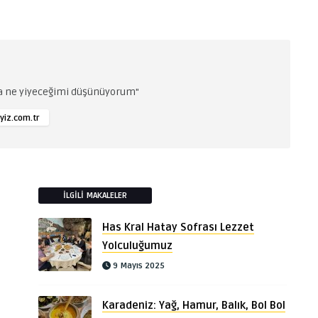
da ne yiyeceğimi düşünüyorum"
yiz.com.tr
İLGILI MAKALELER
Has Kral Hatay Sofrası Lezzet
Yolculuğumuz
9 Mayıs 2025
Karadeniz: Yağ, Hamur, Balık, Bol Bol