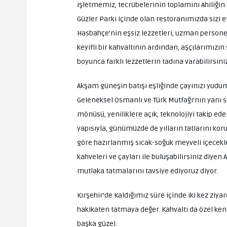
işletmemiz, tecrübelerinin toplamını Ahiliğin 
Güzler Parkı içinde olan restoranımızda sizi et
Hasbahçe’nin eşsiz lezzetleri, uzman personel
keyifli bir kahvaltının ardından, aşçılarımızın 
boyunca farklı lezzetlerin tadına varabilirsiniz
Akşam güneşin batışı eşliğinde çayınızı yudum
Geleneksel Osmanlı ve Türk Mutfağı’nın yanı 
mönüsü, yeniliklere açık, teknolojiyi takip 
yapısıyla, günümüzde de yılların tatlarını 
göre hazırlanmış sıcak-soğuk meyveli içecekle
kahveleri ve çayları ile buluşabilirsiniz diyen
mutlaka tatmalarını tavsiye ediyoruz diyor.
Kırşehir’de Kaldığımız süre içinde iki kez z
hakikaten tatmaya değer. Kahvaltı da özel ken
başka güzel.