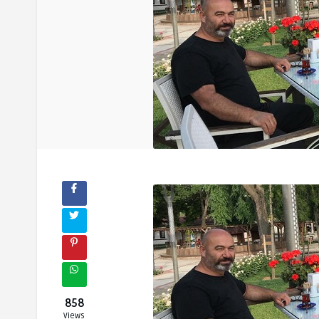
858
Views