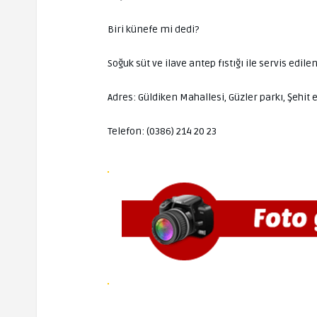
Biri künefe mi dedi?
Soğuk süt ve ilave antep fıstığı ile servis edil
Adres: Güldiken Mahallesi, Güzler parkı, Şeh
Telefon: (0386) 214 20 23