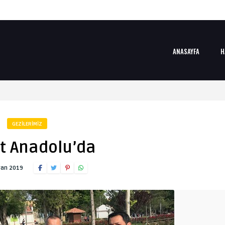
ANASAYFA
H
GEZILERIMIZ
t Anadolu’da
ran 2019