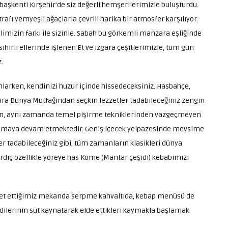
başkenti Kırşehir’de siz değerli hemşerilerimizle buluşturdu.
rafı yemyeşil ağaçlarla çevrili harika bir atmosfer karşılıyor.
imizin farkı ile sizinle. Sabah bu görkemli manzara eşliğinde
sihirli ellerinde işlenen Et ve ızgara çeşitlerimizle, tüm gün
.
larken, kendinizi huzur içinde hissedeceksiniz. Hasbahçe,
sıra Dünya Mutfağından seçkin lezzetler tadabileceğiniz zengin
eden, aynı zamanda temel pişirme tekniklerinden vazgeçmeyen
korumaya devam etmektedir. Geniş içecek yelpazesinde mevsime
r tadabileceğiniz gibi, tüm zamanların klasikleri dünya
 Ardıç özellikle yöreye has Köme (Mantar çeşidi) kebabımızı
iyaret ettiğimiz mekanda serpme kahvaltıda, kebap menüsü de
dilerinin süt kaynatarak elde ettikleri kaymakla başlamak