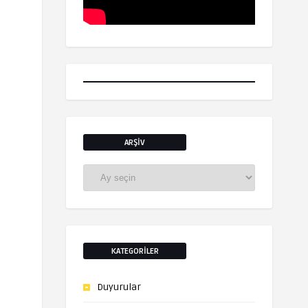
ARŞIV
Arşiv
KATEGORILER
Duyurular