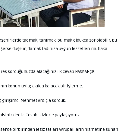
yükşehirlerde tadmak, tanımak, bulmak oldukça zor olabilir. Bu
şerse düşsün,damak tadınıza uygun lezzetleri mutlaka
adres sorduğunuzda alacağınız ilk cevap HASBAHÇE.
nın konumuyla; akılda kalacak bir işletme.
enç girişimci Mehmet Ardıç’a sorduk.
niz dedik. Cevabı sizlerle paylaşıyoruz.
ksel’de birbirinden leziz tatları Avrupalıların hizmetine sunan